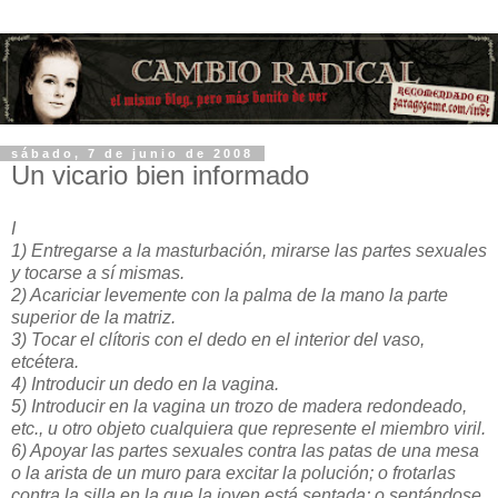
sábado, 7 de junio de 2008
Un vicario bien informado
I
1) Entregarse a la masturbación, mirarse las partes sexuales
y tocarse a sí mismas.
2) Acariciar levemente con la palma de la mano la parte
superior de la matriz.
3) Tocar el clítoris con el dedo en el interior del vaso,
etcétera.
4) Introducir un dedo en la vagina.
5) Introducir en la vagina un trozo de madera redondeado,
etc., u otro objeto cualquiera que represente el miembro viril.
6) Apoyar las partes sexuales contra las patas de una mesa
o la arista de un muro para excitar la polución; o frotarlas
contra la silla en la que la joven está sentada; o sentándose