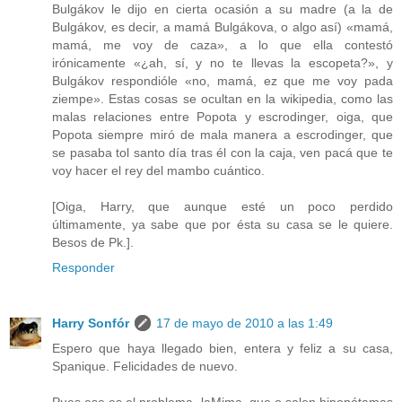
Bulgákov le dijo en cierta ocasión a su madre (a la de
Bulgákov, es decir, a mamá Bulgákova, o algo así) «mamá,
mamá, me voy de caza», a lo que ella contestó
irónicamente «¿ah, sí, y no te llevas la escopeta?», y
Bulgákov respondióle «no, mamá, ez que me voy pada
ziempe». Estas cosas se ocultan en la wikipedia, como las
malas relaciones entre Popota y escrodinger, oiga, que
Popota siempre miró de mala manera a escrodinger, que
se pasaba tol santo día tras él con la caja, ven pacá que te
voy hacer el rey del mambo cuántico.
[Oiga, Harry, que aunque esté un poco perdido
últimamente, ya sabe que por ésta su casa se le quiere.
Besos de Pk.].
Responder
Harry Sonfór
17 de mayo de 2010 a las 1:49
Espero que haya llegado bien, entera y feliz a su casa,
Spanique. Felicidades de nuevo.
Pues ese es el problema, laMima, que o salen hipopótamas