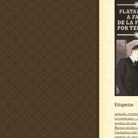
Etiquetas
animales vertebr
invertebrados - 
pepinos de mar
Buenas noches 
Ciudadanos del 
también de otros