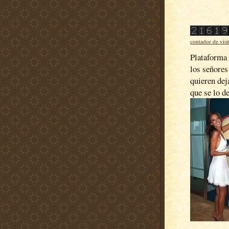
contador de visi
Plataforma 
los señores
quieren dej
que se lo d