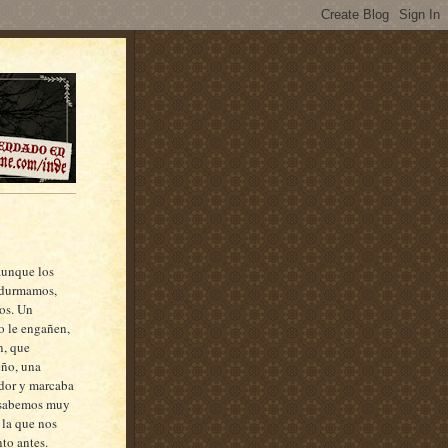
aunque los
 durmamos,
os. Un
o le engañen,
n, que
eño, una
ador y marcaba
 sabemos muy
la que nos
to antes.