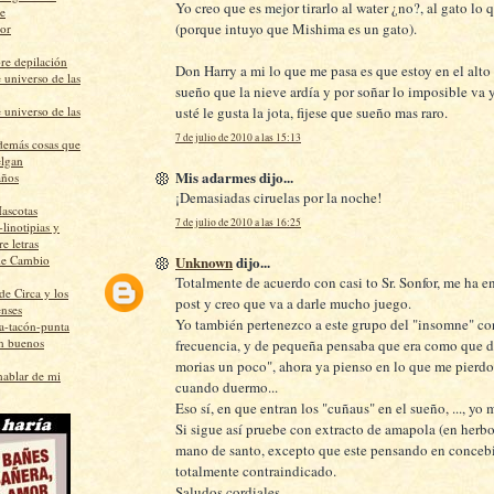
Yo creo que es mejor tirarlo al water ¿no?, al gato lo 
te
(porque intuyo que Mishima es un gato).
ñor
re depilación
Don Harry a mi lo que me pasa es que estoy en el alto 
 universo de las
sueño que la nieve ardía y por soñar lo imposible va 
 universo de las
usté le gusta la jota, fijese que sueño mas raro.
7 de julio de 2010 a las 15:13
demás cosas que
elgan
Mis adarmes dijo...
años
¡Demasiadas ciruelas por la noche!
ascotas
7 de julio de 2010 a las 16:25
linotipias y
e letras
Unknown
dijo...
de Cambio
Totalmente de acuerdo con casi to Sr. Sonfor, me ha e
de Circa y los
post y creo que va a darle mucho juego.
enses
Yo también pertenezco a este grupo del "insomne" co
a-tacón-punta
n buenos
frecuencia, y de pequeña pensaba que era como que 
morias un poco", ahora ya pienso en lo que me pierd
hablar de mi
cuando duermo...
Eso sí, en que entran los "cuñaus" en el sueño, ..., yo m
Si sigue así pruebe con extracto de amapola (en herbor
mano de santo, excepto que este pensando en concebir 
totalmente contraindicado.
Saludos cordiales,