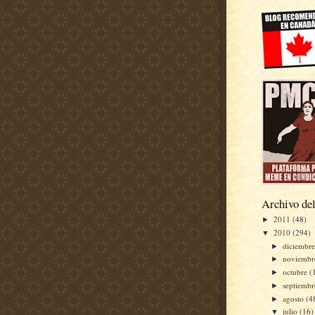
Archivo del
2011
(48)
►
2010
(294)
▼
diciembr
►
noviemb
►
octubre
(
►
septiemb
►
agosto
(4
►
julio
(16)
▼