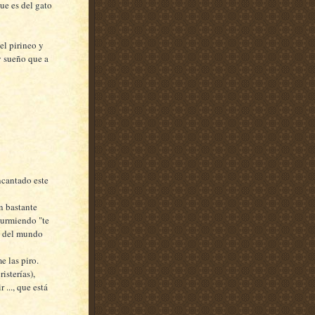
que es del gato
el pirineo y
y sueño que a
ncantado este
n bastante
durmiendo "te
o del mundo
e las piro.
isterías),
..., que está