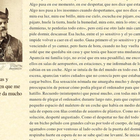
Algo pasa en ese momento, en ese despertar, que nos dice que est
Algo nos pasa a los insomnes cuando despertamos, que nos dice «
mira esa luz, mira ese brillo, mira ese cielo, escucha ese pájaro, e
pájaro, huele la tierra, huele la humedad, mira esto, mira lo otro; s
durmieras, te perderías todo esto», pero está ese otro lado más
car
pide dormir, descansar. Esa lucha, entre el yo sensitivo y el yo
car
impide volver a caer en el sueño. Gana primero el yo sensitivo y 
venciendo el yo
carnuz
, pero fuera de hora, cuando no hay vuelta 
soñé que me quedaba sin casa y que tenía que hacer una mudanza
Aparecía mi familia (ojo, no avisé que era una pesadilla), me enc
ellos en salas de aeropuertos, en estaciones, y me informaban de l
cabían en un coche. Algo se intuía de fin del mundo en todo eso. 
escena, aparecían varios cuñados que no conocía pero que estaban
as y
cargar bultos. Esa sensación nómada me amargaba mucho y desper
cen que me
preocupación de pensar cómo podía plegar el ordenador para que
e da mucho
hatillo. Recuerdo (
reinterpreto
) que pensé mucho, con todas mis fu
manera de plegar el ordenador, durante largo rato, para que cupie
pequeño espacio del maletero de un coche que había en medio d
sala de espera con filas corridas de asientos de plástico. Como no
solución, desperté angustiado. Como el despertar no fue del todo 
de un bicho peludo con grandes calvas por todo el cuerpo, de lar
agarrados como por ventosas al lado oculto de la puerta del dorm
respiraba fuerte en espera de no se sabe qué) me levanté. Se inici