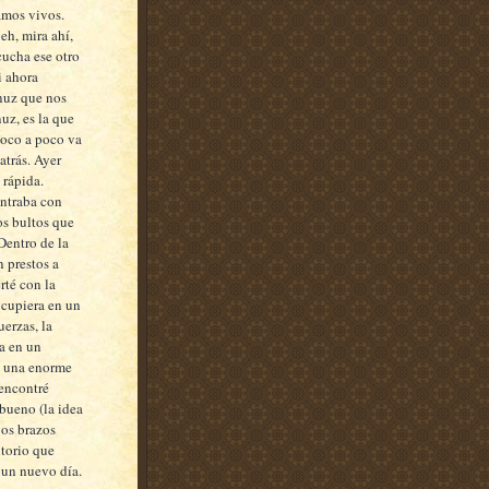
amos vivos.
eh, mira ahí,
scucha ese otro
i ahora
nuz
que nos
nuz
, es la que
poco a poco va
atrás. Ayer
 rápida.
ontraba con
os bultos que
Dentro de la
 prestos a
té con la
 cupiera en un
erzas, la
ra en un
e una enorme
 encontré
bueno (la idea
gos brazos
itorio que
a un nuevo día.