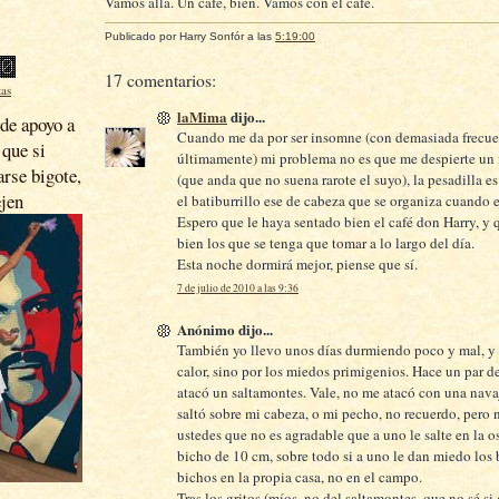
Vamos allá. Un café, bien. Vamos con el café.
Publicado por
Harry Sonfór
a las
5:19:00
17 comentarios:
tas
laMima
dijo...
de apoyo a
Cuando me da por ser insomne (con demasiada frecue
 que si
últimamente) mi problema no es que me despierte un
arse bigote,
(que anda que no suena rarote el suyo), la pesadilla es 
ejen
el batiburrillo ese de cabeza que se organiza cuando e
Espero que le haya sentado bien el café don Harry, y 
bien los que se tenga que tomar a lo largo del día.
Esta noche dormirá mejor, piense que sí.
7 de julio de 2010 a las 9:36
Anónimo dijo...
También yo llevo unos días durmiendo poco y mal, y 
calor, sino por los miedos primigenios. Hace un par 
atacó un saltamontes. Vale, no me atacó con una nava
saltó sobre mi cabeza, o mi pecho, no recuerdo, pero
ustedes que no es agradable que a uno le salte en la 
bicho de 10 cm, sobre todo si a uno le dan miedo los 
bichos en la propia casa, no en el campo.
Tras los gritos (míos, no del saltamontes, que no sé si 