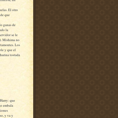
elas. El otro
 de que
do ganas de
ndo la
ervidor se le
o). Mishima no
ltamontes. Los
le y que el
harina tostada
 Harry: que
que embala
miones
so, y va y