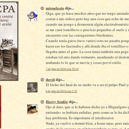
miguelgato
dijo...
Oiga, que yo hace muchos años que no tengo animales
contar a mis niños) pero hay una cosa que echo de me
cuando me pongo a desmontar algún electrodomésti
se me caen tornillicos o piecicas pequeñas al suelo y 
encuentro con las consiguientes blasfemias.
Cuando tenía gatos (tuve varios) esto no pasaba por
hacer eso les fascinaba y allí donde iba el tornillico o
llegaba antes el gato. La cosa tenía también una pega
estaban tol rato dando tormento, mordiendo el destorn
arañando to lo que se movía y cosas por el estilo.
7 de julio de 2010 a las 20:34
david
dijo...
El bicho del final de su sueño va a ser el pulpo Paul 
8 de julio de 2010 a las 2:22
Harry Sonfór
dijo...
Ojo al dato, que si le hubiera dicho yo a Miguelgato 
entiende» se hubiera enfadao, pero como se lo ha di
hay problema. Es importante el interlocutor.
Nada, ya vuelvo a dormir bien, a horas raras, pero más
sueño de la anciana en el báter también es raro, sí, A 