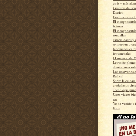
atrás y más alan
Criaturas del se
Diarios
Documentos sob
El incognoscible
frituras
El incognoscible
rondallas
extremidades y 
se mueven o cu
fenómenos extr
fenomenales
I Concurso de M
Letras de plomo-
demás cosas sobr
Los desayunos 
Radical
Sobre la ciudad 
ciudadanos circ
Tecnología punt
Unos vídeos bie
uw
Yo he venido a 
libro