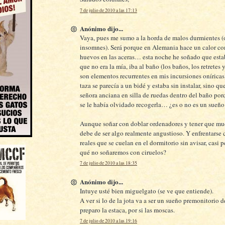
7 de julio de 2010 a las 17:13
Anónimo dijo...
Vaya, pues me sumo a la horda de malos durmientes (o
insomnes). Será porque en Alemania hace un calor com
huevos en las aceras… esta noche he soñado que esta
que no era la mía, iba al baño (los baños, los retretes 
son elementos recurrentes en mis incursiones oníricas)
taza se parecía a un bidé y estaba sin instalar, sino q
señora anciana en silla de ruedas dentro del baño por
se le había olvidado recogerla… ¿es o no es un sueño
Aunque soñar con doblar ordenadores y tener que mu
debe de ser algo realmente angustioso. Y enfrentarse
reales que se cuelan en el dormitorio sin avisar, casi p
qué no soñaremos con ciruelos?
7 de julio de 2010 a las 18:35
Anónimo dijo...
Intuye usté bien miguelgato (se ve que entiende).
A ver si lo de la jota va a ser un sueño premonitorio de
preparo la estaca, por si las moscas.
7 de julio de 2010 a las 19:16