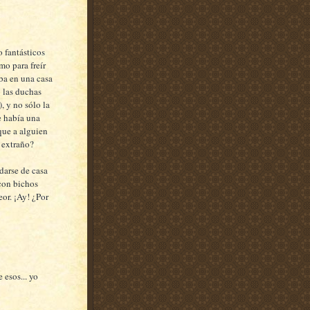
 fantásticos
o para freír
ba en una casa
y las duchas
, y no sólo la
ue había una
que a alguien
 extraño?
darse de casa
 con bichos
eor. ¡Ay! ¿Por
 esos... yo