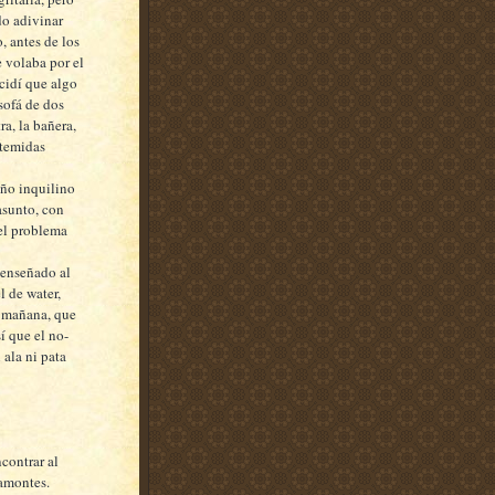
do adivinar
 antes de los
 volaba por el
cidí que algo
sofá de dos
ra, la bañera,
 temidas
año inquilino
asunto, con
el problema
 enseñado al
l de water,
a mañana, que
í que el no-
 ala ni pata
contrar al
tamontes.