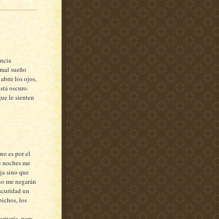
ncia
 mal sueño
abrir los ojos,
stá oscuro.
que le sienten
no es por el
de noches me
ja sino que
 no me negarán
oscuridad un
bichos, los
gritaría, pero