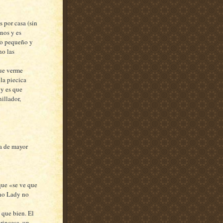
 por casa (sin
nos y es
co pequeño y
no las
que verme
 la piecica
 y es que
illador,
ya de mayor
que «se ve que
cho Lady no
 que bien. El
princesa, un