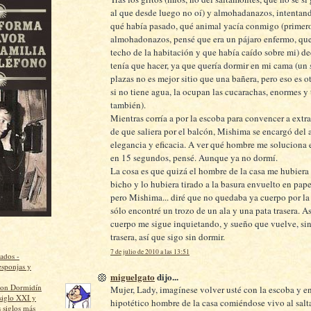
al que desde luego no oí) y almohadanazos, intentan
qué había pasado, qué animal yacía conmigo (primero,
almohadonazos, pensé que era un pájaro enfermo, que
techo de la habitación y que había caído sobre mi) de
tenía que hacer, ya que quería dormir en mi cama (un 
plazas no es mejor sitio que una bañera, pero eso es ot
si no tiene agua, la ocupan las cucarachas, enormes y
también).
Mientras corría a por la escoba para convencer a extr
de que saliera por el balcón, Mishima se encargó del 
elegancia y eficacia. A ver qué hombre me soluciona 
en 15 segundos, pensé. Aunque ya no dormí.
La cosa es que quizá el hombre de la casa me hubiera
bicho y lo hubiera tirado a la basura envuelto en pape
pero Mishima... diré que no quedaba ya cuerpo por l
sólo encontré un trozo de un ala y una pata trasera. As
cuerpo me sigue inquietando, y sueño que vuelve, sin
trasera, así que sigo sin dormir.
7 de julio de 2010 a las 13:51
ados -
esponjas y
miguelgato
dijo...
con Dormidín
Mujer, Lady, imagínese volver usté con la escoba y en
siglo XXI y
hipotético hombre de la casa comiéndose vivo al sal
 siglos más