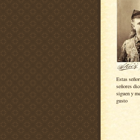
Estas señor
señores di
siguen y m
gusto