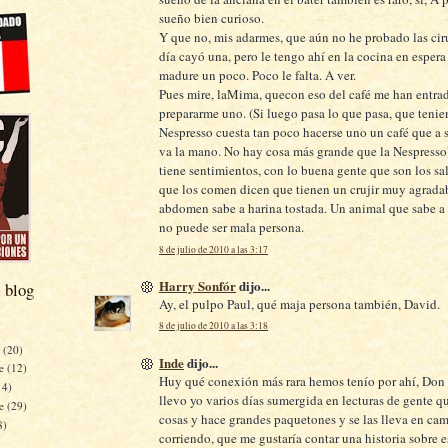
sueño bien curioso.
Y que no, mis adarmes, que aún no he probado las ciru
día cayó una, pero le tengo ahí en la cocina en espera
madure un poco. Poco le falta. A ver.
Pues mire, laMima, quecon eso del café me han entra
prepararme uno. (Si luego pasa lo que pasa, que tenie
Nespresso cuesta tan poco hacerse uno un café que a s
va la mano. No hay cosa más grande que la Nespress
tiene sentimientos, con lo buena gente que son los sa
que los comen dicen que tienen un crujir muy agradab
abdomen sabe a harina tostada. Un animal que sabe a 
no puede ser mala persona.
8 de julio de 2010 a las 3:17
Harry Sonfór
dijo...
 blog
Ay, el pulpo Paul, qué maja persona también, David.
8 de julio de 2010 a las 3:18
e
(20)
Inde
dijo...
re
(12)
Huy qué conexión más rara hemos tenío por ahí, Don
14)
llevo yo varios días sumergida en lecturas de gente 
re
(29)
cosas y hace grandes paquetones y se las lleva en ca
8)
corriendo, que me gustaría contar una historia sobre e