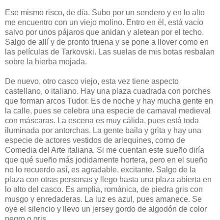
Ese mismo risco, de día. Subo por un sendero y en lo alto
me encuentro con un viejo molino. Entro en él, está vacío
salvo por unos pájaros que anidan y aletean por el techo.
Salgo de allí y de pronto truena y se pone a llover como en
las películas de Tarkovski. Las suelas de mis botas resbalan
sobre la hierba mojada.
De nuevo, otro casco viejo, esta vez tiene aspecto
castellano, o italiano. Hay una plaza cuadrada con porches
que forman arcos Tudor. Es de noche y hay mucha gente en
la calle, pues se celebra una especie de carnaval medieval
con máscaras. La escena es muy cálida, pues está toda
iluminada por antorchas. La gente baila y grita y hay una
especie de actores vestidos de arlequines, como de
Comedia del Arte italiana. Si me cuentan este sueño diría
que qué sueño más jodidamente hortera, pero en el sueño
no lo recuerdo así, es agradable, excitante. Salgo de la
plaza con otras personas y llego hasta una plaza abierta en
lo alto del casco. Es amplia, románica, de piedra gris con
musgo y enredaderas. La luz es azul, pues amanece. Se
oye el silencio y llevo un jersey gordo de algodón de color
negro o gris.